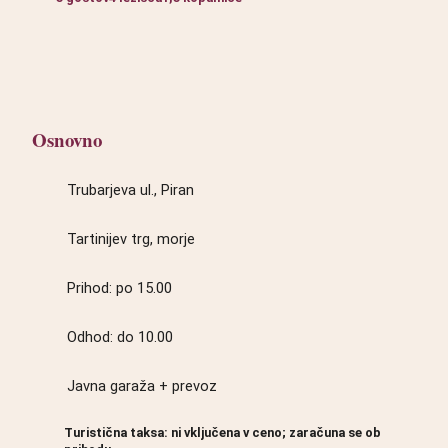
Osnovno
Trubarjeva ul., Piran
Tartinijev trg, morje
Prihod: po 15.00
Odhod: do 10.00
Javna garaža + prevoz
Turistična taksa: ni vključena v ceno; zaračuna se ob