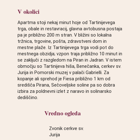
V okolici
Apartma stoji nekaj minut hoje od Tartinijevega
trga, obale in restavracij, glavna avtobusna postaja
pa je približno 200 m stran. V bližini so lokalna
tržnica, trgovine, pošta, zdravstveni dom in
mestne plaže. Iz Tartinijevega trga vodi pot do
mestnega obzidja; vzpon traja približno 10 minut in
se zaključi z razgledom na Piran in Jadran. V istem
območju so Tartinijeva hiša, Benečanka, cerkev sv.
Jurija in Pomorski muzej v palači Gabrielli. Za
kopanje ali sprehod je Fiesa približno 1 km od
središča Pirana, Sečoveljske soline pa so dobra
izbira za poldnevni izlet z naravo in solinarsko
dediščino.
Vredno ogleda
Zvonik cerkve sv.
Jurija