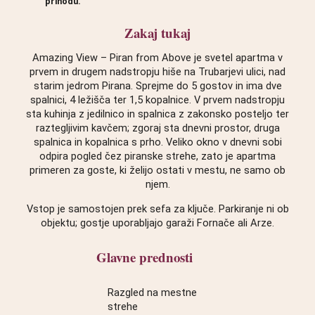
prihodu.
Zakaj tukaj
Amazing View – Piran from Above je svetel apartma v
prvem in drugem nadstropju hiše na Trubarjevi ulici, nad
starim jedrom Pirana. Sprejme do 5 gostov in ima dve
spalnici, 4 ležišča ter 1,5 kopalnice. V prvem nadstropju
sta kuhinja z jedilnico in spalnica z zakonsko posteljo ter
raztegljivim kavčem; zgoraj sta dnevni prostor, druga
spalnica in kopalnica s prho. Veliko okno v dnevni sobi
odpira pogled čez piranske strehe, zato je apartma
primeren za goste, ki želijo ostati v mestu, ne samo ob
njem.
Vstop je samostojen prek sefa za ključe. Parkiranje ni ob
objektu; gostje uporabljajo garaži Fornače ali Arze.
Glavne prednosti
Razgled na mestne
strehe