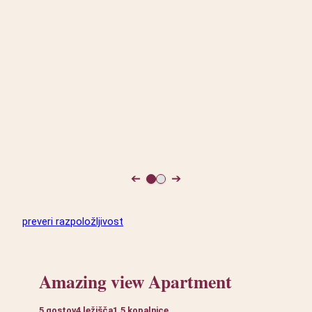
➔
➔
preveri razpoložljivost
Amazing view Apartment
5 gostov
4 ležišča
1,5 kopalnice